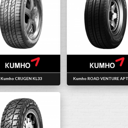
Kumho CRUGEN KL33
Kumho ROAD VENTURE APT