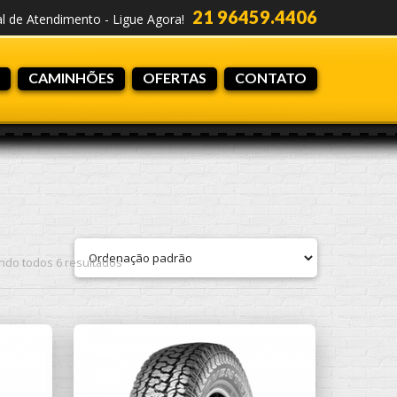
21 96459.4406
al de Atendimento - Ligue Agora!
CAMINHÕES
OFERTAS
CONTATO
indo todos 6 resultados