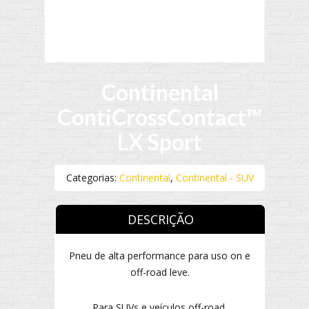
Continental
ContiCrossContact™
LX Sport
Categorias:
Continental
,
Continental - SUV
DESCRIÇÃO
Pneu de alta performance para uso on e
off-road leve.
Para SUVs e veículos off-road.