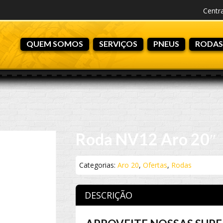
Centr
QUEM SOMOS
SERVIÇOS
PNEUS
RODAS
Roda NV12 Aro 20″
Categorias:
Aro 20
,
Ofertas
,
Rodas
DESCRIÇÃO