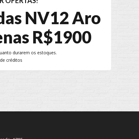
R OFERTAS!
das NV12 Aro
enas R$1900
quanto durarem os estoques.
de créditos