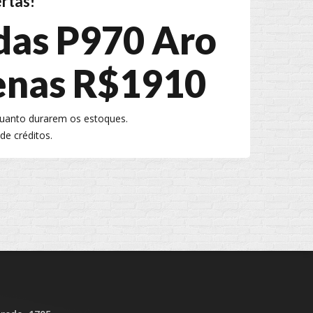
rtas!
das P970 Aro
enas R$1910
quanto durarem os estoques.
de créditos.