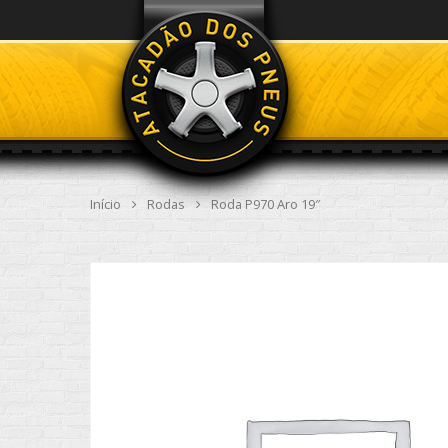
Início
Rodas
Roda P970 Aro 19″