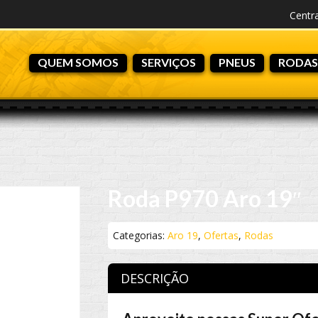
Centr
QUEM SOMOS
SERVIÇOS
PNEUS
RODAS
Roda P970 Aro 19″
Categorias:
Aro 19
,
Ofertas
,
Rodas
DESCRIÇÃO