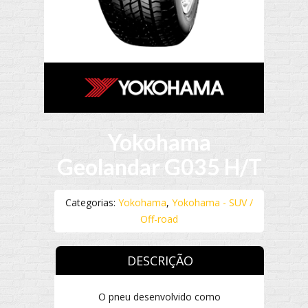
Yokohama
Geolandar G035 H/T
Categorias:
Yokohama
,
Yokohama - SUV /
Off-road
DESCRIÇÃO
O pneu desenvolvido como