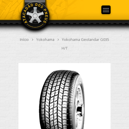
Início
Yokohama
Yokohama Geolandar G035
H/T