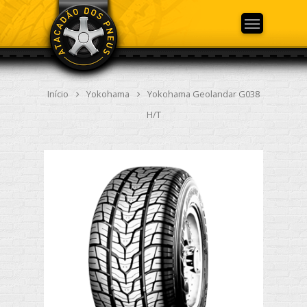
Início
Yokohama
Yokohama Geolandar G038
H/T