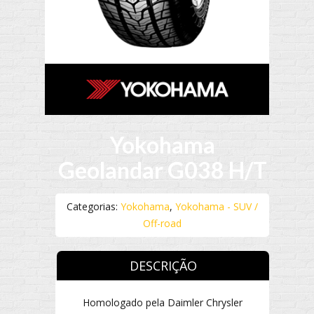
Yokohama
Geolandar G038 H/T
Categorias:
Yokohama
,
Yokohama - SUV /
Off-road
DESCRIÇÃO
Homologado pela Daimler Chrysler